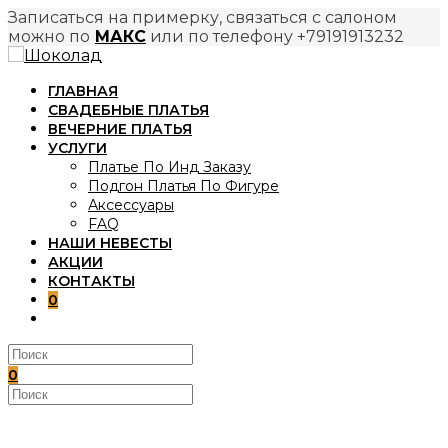
Записаться на примерку, связаться с салоном
можно по
МАКС
или по телефону +79191913232
Перейти
к
ГЛАВНАЯ
содержимому
СВАДЕБНЫЕ ПЛАТЬЯ
ВЕЧЕРНИЕ ПЛАТЬЯ
УСЛУГИ
Платье По Инд Заказу
Подгон Платья По Фигуре
Аксессуары
FAQ
НАШИ НЕВЕСТЫ
АКЦИИ
КОНТАКТЫ
0
ПЕРЕКЛЮЧИТЬ
ПОИСК
ПО
ВЕБ-
0
САЙТУ
Поиск
на
сайте