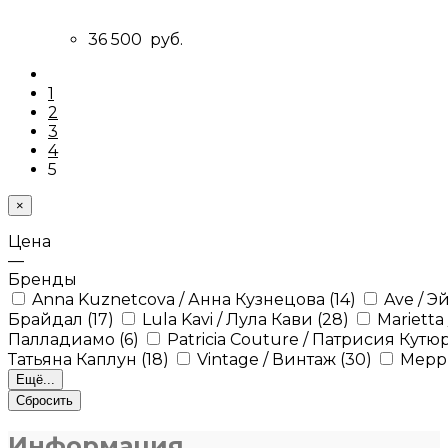
36 500
руб.
1
2
3
4
5
×
Цена
—
Бренды
Anna Kuznetcova / Анна Кузнецова
(14)
Ave / Э
Брайдал
(17)
Lula Kavi / Лула Кави
(28)
Marietta
Палладиамо
(6)
Patricia Couture / Патрисия Кутю
Татьяна Каплун
(18)
Vintage / Винтаж
(30)
Мерр
Ещё...
Сбросить
Информация