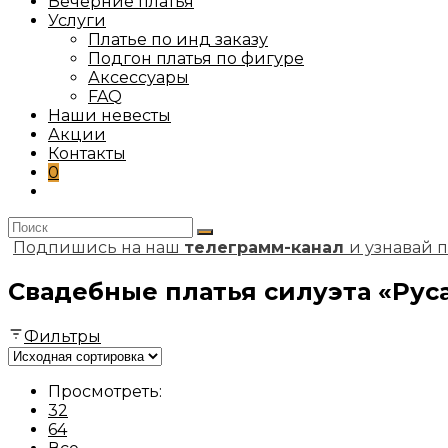
Вечерние платья
Услуги
Платье по инд заказу
Подгон платья по фигуре
Аксессуары
FAQ
Наши невесты
Акции
Контакты
0
Переключить
поиск
по
Подпишись на наш
веб-
телеграмм-канал
и узнавай 
сайту
Свадебные платья силуэта «Рус
Фильтры
Просмотреть:
32
64