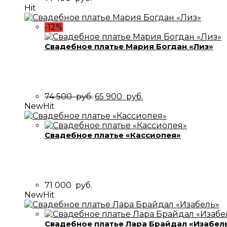
Hit
-12%
Свадебное платье Мария Богдан «Лиз»
Первоначальная
Текущая
74 500
руб.
65 900
руб.
цена
цена:
New
Hit
составляла
65
74
900
500
руб..
Свадебное платье «Кассиопея»
руб..
71 000
руб.
New
Hit
Свадебное платье Лара Брайдал «Изабел