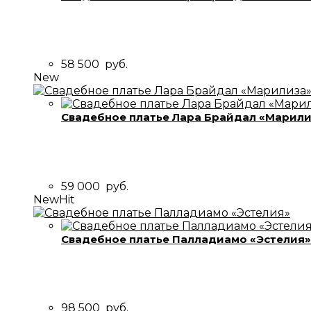
58 500
руб.
New
Свадебное платье Лара Брайдал «Марили
59 000
руб.
New
Hit
Свадебное платье Палладиамо «Эстелия»
98 500
руб.