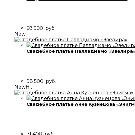
68 500
руб.
New
Свадебное платье Палладиамо «Эвелира
98 500
руб.
New
Hit
Свадебное платье Анна Кузнецова «Энигм
71 400
руб.