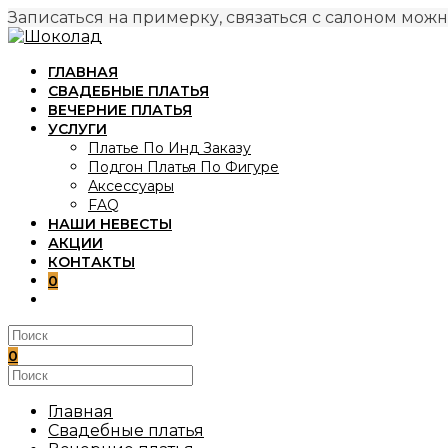
Записаться на примерку, связаться с салоном можн
Перейти
к
ГЛАВНАЯ
содержимому
СВАДЕБНЫЕ ПЛАТЬЯ
ВЕЧЕРНИЕ ПЛАТЬЯ
УСЛУГИ
Платье По Инд Заказу
Подгон Платья По Фигуре
Аксессуары
FAQ
НАШИ НЕВЕСТЫ
АКЦИИ
КОНТАКТЫ
0
ПЕРЕКЛЮЧИТЬ
ПОИСК
ПО
ВЕБ-
0
САЙТУ
Поиск
на
сайте
Главная
Свадебные платья