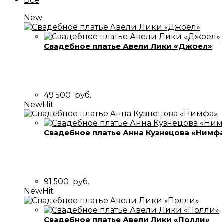
Все
New
Свадебное платье Авели Лики «Джоел»
49 500
руб.
New
Hit
Свадебное платье Анна Кузнецова «Нимф
91 500
руб.
New
Hit
Свадебное платье Авели Лики «Полли»