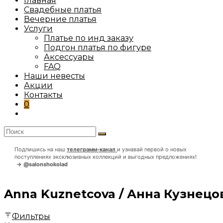
сайте
Главная
Свадебные платья
Вечерние платья
Услуги
Платье по инд заказу
Подгон платья по фигуре
Аксессуары
FAQ
Наши невесты
Акции
Контакты
0
Переключить
поиск
по
веб-
Подпишись на наш
телеграмм-канал
и узнавай первой о новых
сайту
поступлениях эксклюзивных коллекций и выгодных предложениях!
→ @salonshokolad
Anna Kuznetcova / Анна Кузнецо
Фильтры