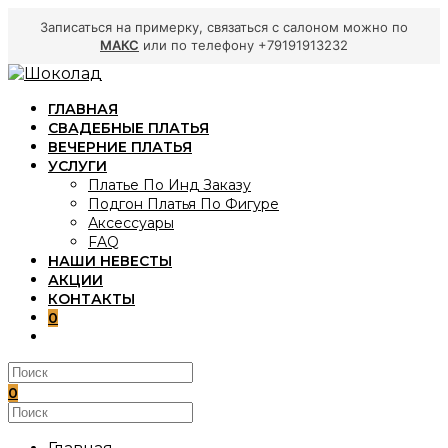
Записаться на примерку, связаться с салоном можно по
МАКС
или по телефону +79191913232
Перейти
к
ГЛАВНАЯ
содержимому
СВАДЕБНЫЕ ПЛАТЬЯ
ВЕЧЕРНИЕ ПЛАТЬЯ
УСЛУГИ
Платье По Инд Заказу
Подгон Платья По Фигуре
Аксессуары
FAQ
НАШИ НЕВЕСТЫ
АКЦИИ
КОНТАКТЫ
0
ПЕРЕКЛЮЧИТЬ
ПОИСК
ПО
ВЕБ-
0
САЙТУ
Поиск
на