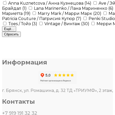
Anna Kuznetcova / Анна Кузнецова
(14)
Ave / Э
Брайдал
(1)
Lana Marinenko / Лана Мариненко
(6)
Мариетта
(19)
Marry Mark / Марри Марк
(20)
Ma
Patricia Couture / Патрисия Кутюр
(7)
Penki Studi
Toes / Тойз
(3)
Vintage / Винтаж
(30)
Мерри 
Ещё...
Сбросить
Информация
г. Брянск, ул. Ромашина, д. 32 ТД «ТРИУМФ», 2 этаж,
Контакты
+7 919 191 32 32