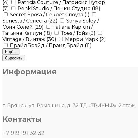
(4)
Patricia Couture / Патрисия Кутюр
(7)
Penki Studio / Пенки Студио
(18)
Secret Sposa / Секрет Споуза
(1)
Sonesta / Сонеста
(22)
Sonya Soley /
Соня Солей
(29)
Tatiana Kaplun /
Татьяна Каплун
(18)
Toes / Тойз
(3)
Vintage / Винтаж
(30)
Мерри Марк
(2)
ПрайдБрайд / ПрайдБрайд
(11)
Ещё...
Сбросить
Информация
г. Брянск, ул. Ромашина, д. 32 ТД «ТРИУМФ», 2 этаж,
Контакты
+7 919 191 32 32