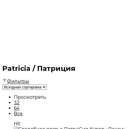
Patricia / Патриция
Фильтры
Просмотреть:
32
64
Все
Hit