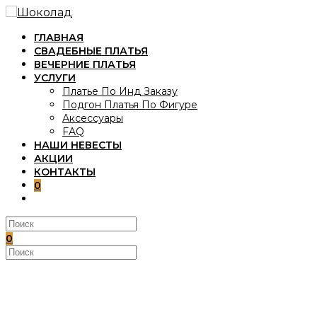
Перейти
к
ГЛАВНАЯ
содержимому
СВАДЕБНЫЕ ПЛАТЬЯ
ВЕЧЕРНИЕ ПЛАТЬЯ
УСЛУГИ
Платье По Инд Заказу
Подгон Платья По Фигуре
Аксессуары
FAQ
НАШИ НЕВЕСТЫ
АКЦИИ
КОНТАКТЫ
0
ПЕРЕКЛЮЧИТЬ
ПОИСК
ПО
ВЕБ-
0
САЙТУ
Поиск
на
сайте