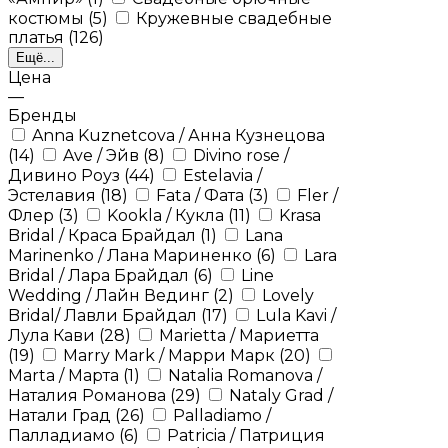
костюмы
(5)
Кружевные свадебные
платья
(126)
Ещё...
Цена
—
Бренды
Anna Kuznetcova / Анна Кузнецова
(14)
Ave / Эйв
(8)
Divino rose /
Дивино Роуз
(44)
Estelavia /
Эстелавия
(18)
Fata / Фата
(3)
Fler /
Флер
(3)
Kookla / Кукла
(11)
Krasa
Bridal / Краса Брайдал
(1)
Lana
Marinenko / Лана Мариненко
(6)
Lara
Bridal / Лара Брайдал
(6)
Line
Wedding / Лайн Вединг
(2)
Lovely
Bridal/ Лавли Брайдал
(17)
Lula Kavi /
Лула Кави
(28)
Marietta / Мариетта
(19)
Marry Mark / Марри Марк
(20)
Marta / Марта
(1)
Natalia Romanova /
Наталия Романова
(29)
Nataly Grad /
Натали Град
(26)
Palladiamo /
Палладиамо
(6)
Patricia / Патриция