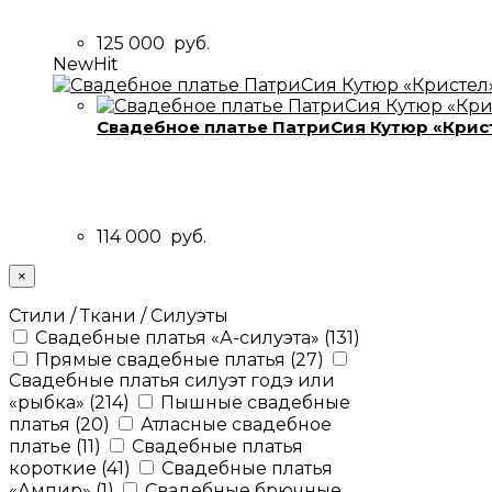
125 000
руб.
New
Hit
Свадебное платье ПатриСия Кутюр «Крис
114 000
руб.
×
Стили / Ткани / Силуэты
Свадебные платья «А-силуэта»
(131)
Прямые свадебные платья
(27)
Свадебные платья силуэт годэ или
«рыбка»
(214)
Пышные свадебные
платья
(20)
Атласные свадебное
платье
(11)
Свадебные платья
короткие
(41)
Свадебные платья
«Ампир»
(1)
Свадебные брючные