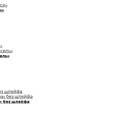
и»
ель»
» без шлейфа