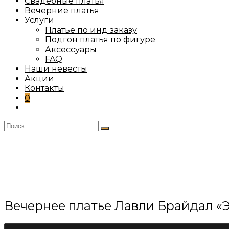
Свадебные платья
Вечерние платья
Услуги
Платье по инд заказу
Подгон платья по фигуре
Аксессуары
FAQ
Наши невесты
Акции
Контакты
0
Переключить
поиск
по
веб-
сайту
Вечернее платье Лавли Брайдал «