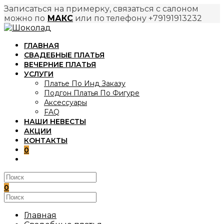
Записаться на примерку, связаться с салоном
можно по
МАКС
или по телефону +79191913232
Перейти
к
ГЛАВНАЯ
содержимому
СВАДЕБНЫЕ ПЛАТЬЯ
ВЕЧЕРНИЕ ПЛАТЬЯ
УСЛУГИ
Платье По Инд Заказу
Подгон Платья По Фигуре
Аксессуары
FAQ
НАШИ НЕВЕСТЫ
АКЦИИ
КОНТАКТЫ
0
ПЕРЕКЛЮЧИТЬ
ПОИСК
ПО
ВЕБ-
0
САЙТУ
Поиск
на
сайте
Главная