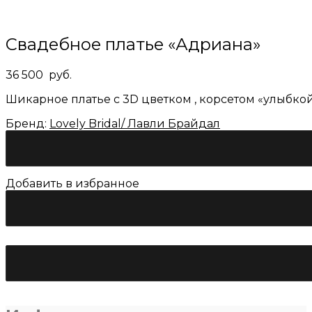
сайте
Свадебное платье «Адриана»
36 500
руб.
Шикарное платье с 3D цветком , корсетом «улыбко
Бренд:
Lovely Bridal/ Лавли Брайдал
Добавить в избранное
Количество
товара
Свадебное
платье
«Адриана»