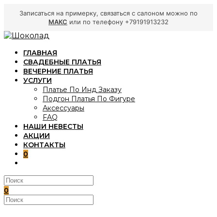
Записаться на примерку, связаться с салоном можно по
МАКС
или по телефону +79191913232
Перейти
к
ГЛАВНАЯ
содержимому
СВАДЕБНЫЕ ПЛАТЬЯ
ВЕЧЕРНИЕ ПЛАТЬЯ
УСЛУГИ
Платье По Инд Заказу
Подгон Платья По Фигуре
Аксессуары
FAQ
НАШИ НЕВЕСТЫ
АКЦИИ
КОНТАКТЫ
0
ПЕРЕКЛЮЧИТЬ
ПОИСК
ПО
ВЕБ-
0
САЙТУ
Поиск
на