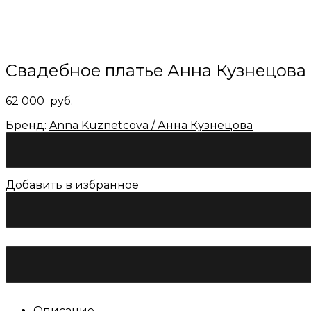
сайте
Свадебное платье Анна Кузнецова
62 000
руб.
Бренд:
Anna Kuznetcova / Анна Кузнецова
Добавить в избранное
Количество
товара
Свадебное
платье
Анна
Кузнецова
"Надежда"
Описание