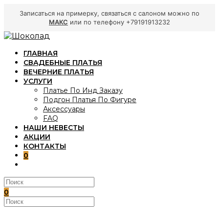
Записаться на примерку, связаться с салоном можно по
МАКС
или по телефону +79191913232
Перейти
к
ГЛАВНАЯ
содержимому
СВАДЕБНЫЕ ПЛАТЬЯ
ВЕЧЕРНИЕ ПЛАТЬЯ
УСЛУГИ
Платье По Инд Заказу
Подгон Платья По Фигуре
Аксессуары
FAQ
НАШИ НЕВЕСТЫ
АКЦИИ
КОНТАКТЫ
0
ПЕРЕКЛЮЧИТЬ
ПОИСК
ПО
ВЕБ-
0
САЙТУ
Поиск
на