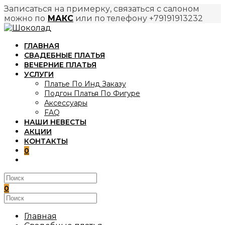
Записаться на примерку, связаться с салоном
можно по
МАКС
или по телефону +79191913232
Перейти
к
ГЛАВНАЯ
содержимому
СВАДЕБНЫЕ ПЛАТЬЯ
ВЕЧЕРНИЕ ПЛАТЬЯ
УСЛУГИ
Платье По Инд Заказу
Подгон Платья По Фигуре
Аксессуары
FAQ
НАШИ НЕВЕСТЫ
АКЦИИ
КОНТАКТЫ
0
ПЕРЕКЛЮЧИТЬ
ПОИСК
ПО
ВЕБ-
0
САЙТУ
Поиск
на
сайте
Главная