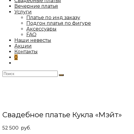
Свадебные платья
Вечерние платья
Услуги
Платье по инд заказу
Подгон платья по фигуре
Аксессуары
FAQ
Наши невесты
Акции
Контакты
0
Переключить
поиск
по
веб-
сайту
Свадебное платье Кукла «Мэйт»
52 500
руб.