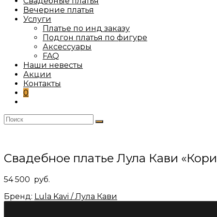
Свадебные платья
Вечерние платья
Услуги
Платье по инд заказу
Подгон платья по фигуре
Аксессуары
FAQ
Наши невесты
Акции
Контакты
0
Переключить
поиск
по
веб-
сайту
Свадебное платье Лула Кави «Кори
54 500
руб.
Бренд:
Lula Kavi / Лула Кави