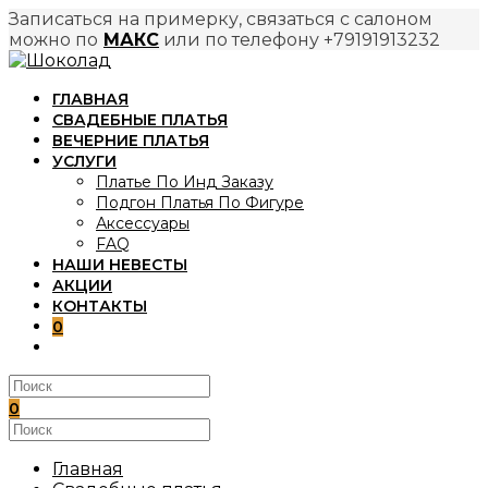
Записаться на примерку, связаться с салоном
можно по
МАКС
или по телефону +79191913232
Перейти
к
ГЛАВНАЯ
содержимому
СВАДЕБНЫЕ ПЛАТЬЯ
ВЕЧЕРНИЕ ПЛАТЬЯ
УСЛУГИ
Платье По Инд Заказу
Подгон Платья По Фигуре
Аксессуары
FAQ
НАШИ НЕВЕСТЫ
АКЦИИ
КОНТАКТЫ
0
ПЕРЕКЛЮЧИТЬ
ПОИСК
ПО
ВЕБ-
0
САЙТУ
Поиск
на
сайте
Главная