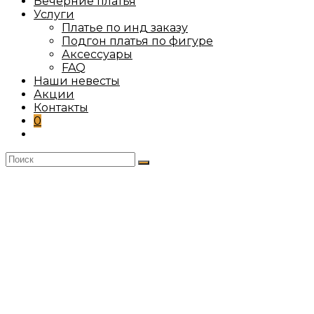
Вечерние платья
Услуги
Платье по инд заказу
Подгон платья по фигуре
Аксессуары
FAQ
Наши невесты
Акции
Контакты
0
Переключить
поиск
по
веб-
сайту