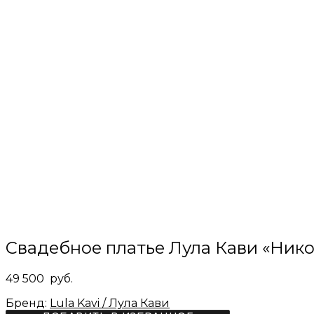
Свадебное платье Лула Кави «Нико
49 500
руб.
Бренд:
Lula Kavi / Лула Кави