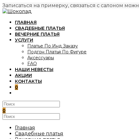
Записаться на примерку, связаться с салоном можн
Перейти
к
ГЛАВНАЯ
содержимому
СВАДЕБНЫЕ ПЛАТЬЯ
ВЕЧЕРНИЕ ПЛАТЬЯ
УСЛУГИ
Платье По Инд Заказу
Подгон Платья По Фигуре
Аксессуары
FAQ
НАШИ НЕВЕСТЫ
АКЦИИ
КОНТАКТЫ
0
ПЕРЕКЛЮЧИТЬ
ПОИСК
ПО
ВЕБ-
0
САЙТУ
Поиск
на
сайте
Главная
Свадебные платья