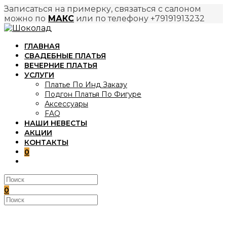
Записаться на примерку, связаться с салоном
можно по
МАКС
или по телефону +79191913232
Перейти
к
ГЛАВНАЯ
содержимому
СВАДЕБНЫЕ ПЛАТЬЯ
ВЕЧЕРНИЕ ПЛАТЬЯ
УСЛУГИ
Платье По Инд Заказу
Подгон Платья По Фигуре
Аксессуары
FAQ
НАШИ НЕВЕСТЫ
АКЦИИ
КОНТАКТЫ
0
ПЕРЕКЛЮЧИТЬ
ПОИСК
ПО
ВЕБ-
0
САЙТУ
Поиск
на
сайте