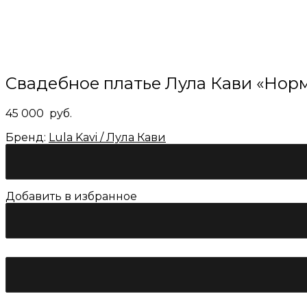
Свадебное платье Лула Кави «Нор
45 000
руб.
Бренд:
Lula Kavi / Лула Кави
Добавить в избранное
Количество
товара
Свадебное
платье
Лула
Кави
"Норма"