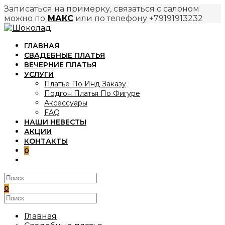
Записаться на примерку, связаться с салоном
можно по
МАКС
или по телефону +79191913232
Перейти
к
ГЛАВНАЯ
содержимому
СВАДЕБНЫЕ ПЛАТЬЯ
ВЕЧЕРНИЕ ПЛАТЬЯ
УСЛУГИ
Платье По Инд Заказу
Подгон Платья По Фигуре
Аксессуары
FAQ
НАШИ НЕВЕСТЫ
АКЦИИ
КОНТАКТЫ
0
ПЕРЕКЛЮЧИТЬ
ПОИСК
ПО
ВЕБ-
0
САЙТУ
Поиск
на
сайте
Главная