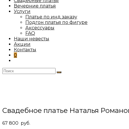
Свадебные платья
Вечерние платья
Услуги
Платье по инд заказу
Подгон платья по фигуре
Аксессуары
FAQ
Наши невесты
Акции
Контакты
0
Переключить
поиск
по
веб-
сайту
Свадебное платье Наталья Романо
67 800
руб.