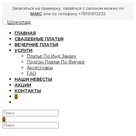
Записаться на примерку, связаться с салоном можно по
МАКС
или по телефону +79191913232
Перейти
к
ГЛАВНАЯ
содержимому
СВАДЕБНЫЕ ПЛАТЬЯ
ВЕЧЕРНИЕ ПЛАТЬЯ
УСЛУГИ
Платье По Инд Заказу
Подгон Платья По Фигуре
Аксессуары
FAQ
НАШИ НЕВЕСТЫ
АКЦИИ
КОНТАКТЫ
0
ПЕРЕКЛЮЧИТЬ
ПОИСК
ПО
ВЕБ-
0
САЙТУ
Поиск
на