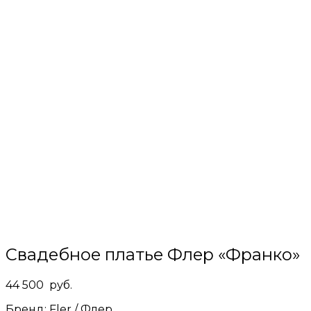
сайте
Свадебное платье Флер «Франко»
44 500
руб.
Бренд:
Fler / Флер