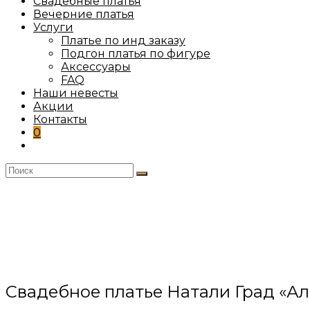
Свадебные платья
Вечерние платья
Услуги
Платье по инд заказу
Подгон платья по фигуре
Аксессуары
FAQ
Наши невесты
Акции
Контакты
0
Переключить
поиск
по
веб-
сайту
Свадебное платье Натали Град «А