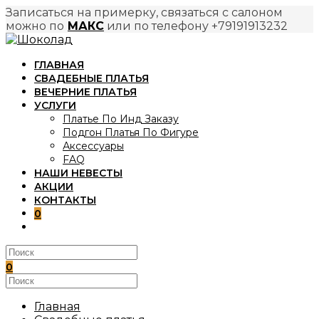
Записаться на примерку, связаться с салоном
можно по
МАКС
или по телефону +79191913232
Перейти
к
ГЛАВНАЯ
содержимому
СВАДЕБНЫЕ ПЛАТЬЯ
ВЕЧЕРНИЕ ПЛАТЬЯ
УСЛУГИ
Платье По Инд Заказу
Подгон Платья По Фигуре
Аксессуары
FAQ
НАШИ НЕВЕСТЫ
АКЦИИ
КОНТАКТЫ
0
ПЕРЕКЛЮЧИТЬ
ПОИСК
ПО
ВЕБ-
0
САЙТУ
Поиск
на
сайте
Главная