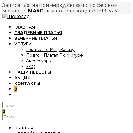
Записаться на примерку, связаться с салоном
можно по
МАКС
или по телефону +79191913232
Перейти
к
ГЛАВНАЯ
содержимому
СВАДЕБНЫЕ ПЛАТЬЯ
ВЕЧЕРНИЕ ПЛАТЬЯ
УСЛУГИ
Платье По Инд Заказу
Подгон Платья По Фигуре
Аксессуары
FAQ
НАШИ НЕВЕСТЫ
АКЦИИ
КОНТАКТЫ
0
ПЕРЕКЛЮЧИТЬ
ПОИСК
ПО
ВЕБ-
0
САЙТУ
Поиск
на
сайте
Главная