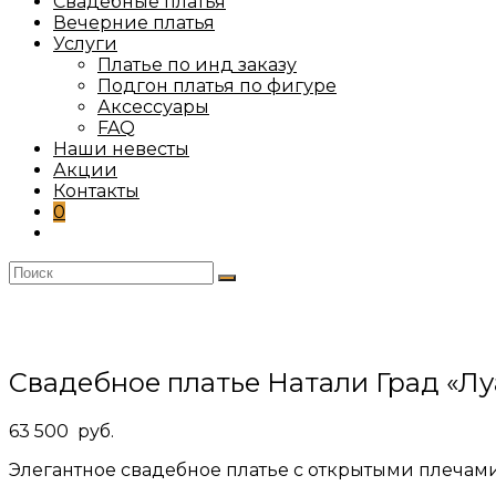
Свадебные платья
Вечерние платья
Услуги
Платье по инд заказу
Подгон платья по фигуре
Аксессуары
FAQ
Наши невесты
Акции
Контакты
0
Переключить
поиск
по
веб-
сайту
Свадебное платье Натали Град «Лу
63 500
руб.
Элегантное свадебное платье с открытыми плечам