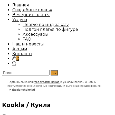
на
сайте
Главная
Свадебные платья
Вечерние платья
Услуги
Платье по инд заказу
Подгон платья по фигуре
Аксессуары
FAQ
Наши невесты
Акции
Контакты
0
Переключить
поиск
по
веб-
Подпишись на наш
телеграмм-канал
и узнавай первой о новых
сайту
поступлениях эксклюзивных коллекций и выгодных предложениях!
→ @salonshokolad
Kookla / Кукла