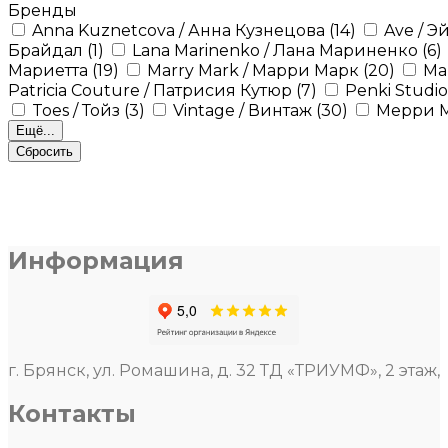
Бренды
Anna Kuznetcova / Анна Кузнецова
(14)
Ave / Э
Брайдал
(1)
Lana Marinenko / Лана Мариненко
(6)
Мариетта
(19)
Marry Mark / Марри Марк
(20)
Ma
Patricia Couture / Патрисия Кутюр
(7)
Penki Studi
Toes / Тойз
(3)
Vintage / Винтаж
(30)
Мерри 
Ещё...
Сбросить
Информация
г. Брянск, ул. Ромашина, д. 32 ТД «ТРИУМФ», 2 этаж,
Контакты